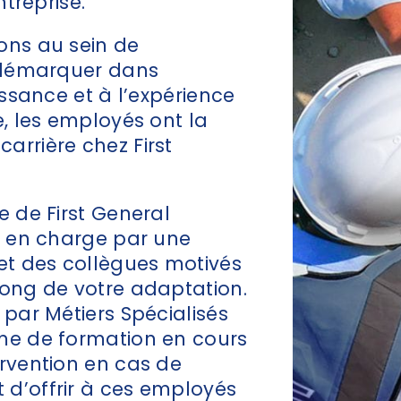
ntreprise.
ons au sein de
e démarquer dans
issance et à l’expérience
e, les employés ont la
arrière chez First
e de First General
is en charge par une
t des collègues motivés
long de votre adaptation.
 par Métiers Spécialisés
mme de formation en cours
ervention en cas de
 d’offrir à ces employés