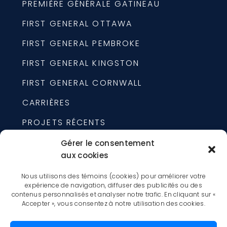
PREMIÈRE GÉNÉRALE GATINEAU
FIRST GENERAL OTTAWA
FIRST GENERAL PEMBROKE
FIRST GENERAL KINGSTON
FIRST GENERAL CORNWALL
CARRIÈRES
PROJETS RÉCENTS
À PROPOS
Gérer le consentement
aux cookies
URGENCE 24/7
Nous utilisons des témoins (cookies) pour améliorer votre
expérience de navigation, diffuser des publicités ou des
1-877-225-6088
contenus personnalisés et analyser notre trafic. En cliquant sur «
Accepter », vous consentez à notre utilisation des cookies.
1520 LAGAN WAY, OTTAWA,
ONTARIO, K1B 3S9